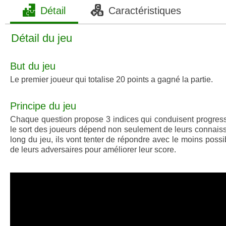
Détail
Caractéristiques
Détail du jeu
But du jeu
Le premier joueur qui totalise 20 points a gagné la partie.
Principe du jeu
Chaque question propose 3 indices qui conduisent progressi
le sort des joueurs dépend non seulement de leurs connaissa
long du jeu, ils vont tenter de répondre avec le moins poss
de leurs adversaires pour améliorer leur score.