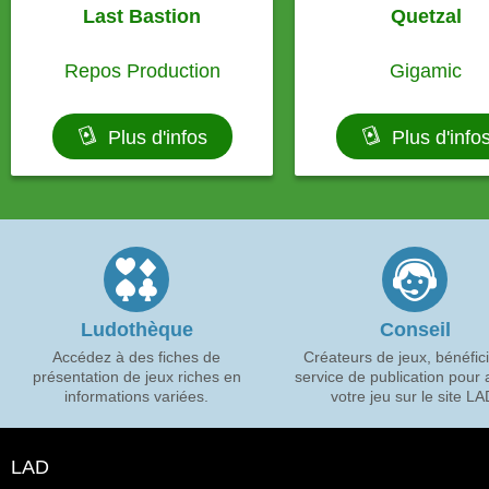
Last Bastion
Quetzal
Repos Production
Gigamic
Plus d'infos
Plus d'info
Ludothèque
Conseil
Accédez à des fiches de
Créateurs de jeux, bénéfic
présentation de jeux riches en
service de publication pour a
informations variées.
votre jeu sur le site LA
LAD