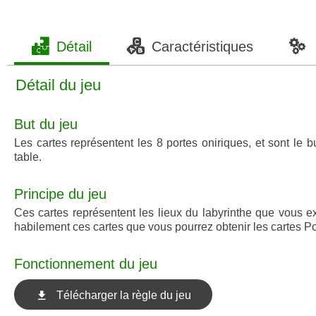
Détail
Caractéristiques
Détail du jeu
But du jeu
Les cartes représentent les 8 portes oniriques, et sont le 
table.
Principe du jeu
Ces cartes représentent les lieux du labyrinthe que vous ex
habilement ces cartes que vous pourrez obtenir les cartes Po
Fonctionnement du jeu
Télécharger la règle du jeu