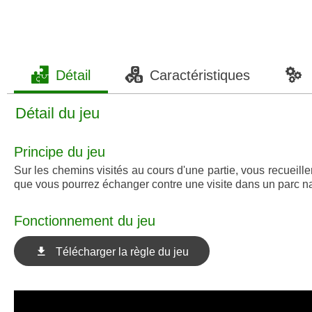
Détail
Caractéristiques
Détail du jeu
Principe du jeu
Sur les chemins visités au cours d'une partie, vous recueill
que vous pourrez échanger contre une visite dans un parc na
Fonctionnement du jeu
Télécharger la règle du jeu