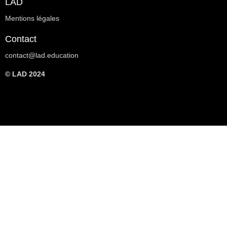
LAD
Mentions légales
Contact
contact@lad.education
© LAD 2024