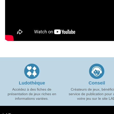
Ludothèque
Conseil
Accédez à des fiches de
Créateurs de jeux, bénéfic
présentation de jeux riches en
service de publication pour a
informations variées.
votre jeu sur le site LA