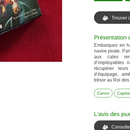
Trouver 
Présentation 
Embarquez en hau
navire pirate. Pa
aux cales rem
d’impitoyables 
récupérer leu
d’équipage, amél
trésor au Roi des 
Canon
Capita
L'avis des jou
Consulter