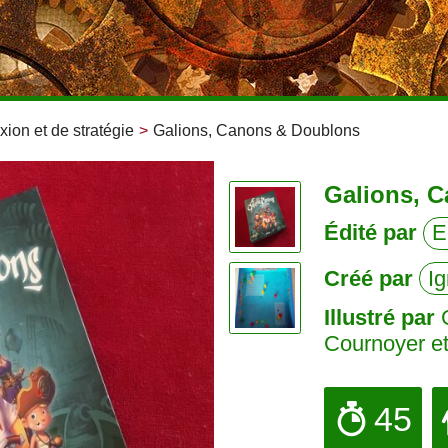
xion et de stratégie
>
Galions, Canons & Doublons
Galions, C
Édité par
E
Créé par
I
Illustré par
G
Cournoyer e
45