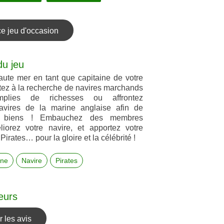
ce jeu d'occasion
du jeu
te mer en tant que capitaine de votre
rtez à la recherche de navires marchands
plies de richesses ou affrontez
navires de la marine anglaise afin de
rs biens ! Embauchez des membres
iorez votre navire, et apportez votre
Pirates… pour la gloire et la célébrité !
ine
Navire
Pirates
eurs
 les avis