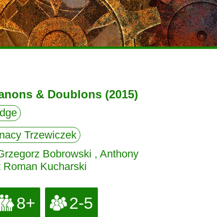
anons & Doublons (2015)
dge
gnacy Trzewiczek
rzegorz Bobrowski , Anthony
t Roman Kucharski
8+
2-5