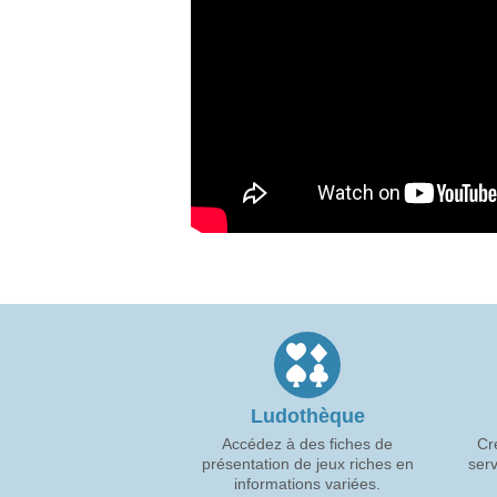
Ludothèque
Accédez à des fiches de
Cr
présentation de jeux riches en
serv
informations variées.