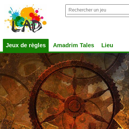
Jeux de règles
Amadrim Tales
Lieu