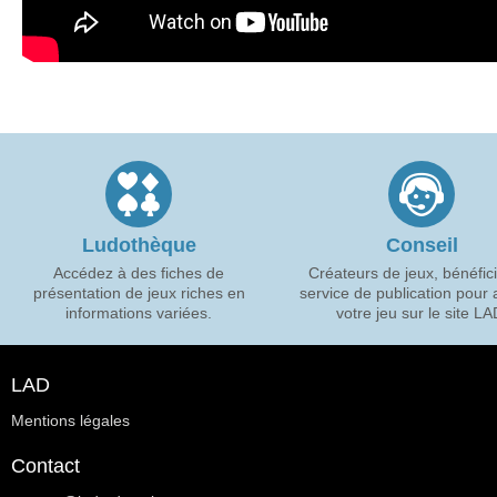
Ludothèque
Conseil
Accédez à des fiches de
Créateurs de jeux, bénéfic
présentation de jeux riches en
service de publication pour a
informations variées.
votre jeu sur le site LA
LAD
Mentions légales
Contact