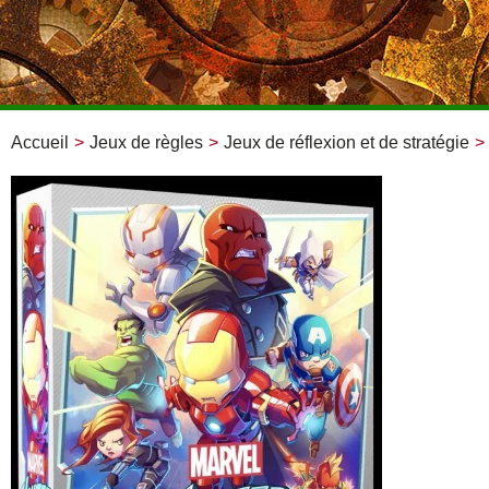
Accueil
>
Jeux de règles
>
Jeux de réflexion et de stratégie
>