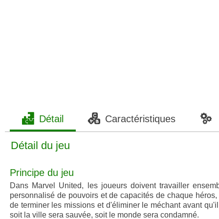
Détail
Caractéristiques
Détail du jeu
Principe du jeu
Dans Marvel United, les joueurs doivent travailler ensemble
personnalisé de pouvoirs et de capacités de chaque héros, e
de terminer les missions et d'éliminer le méchant avant qu'il n
soit la ville sera sauvée, soit le monde sera condamné.