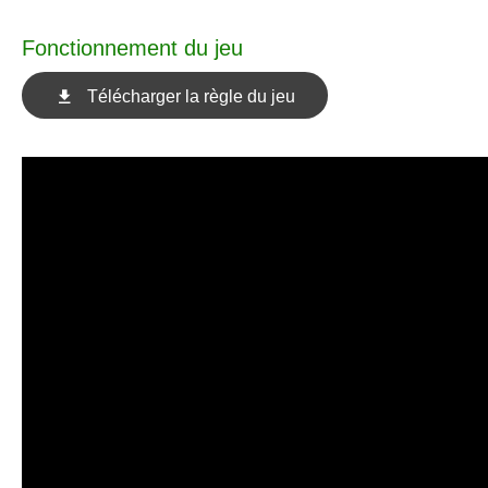
Fonctionnement du jeu
Télécharger la règle du jeu