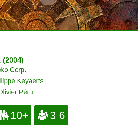
 (2004)
ko Corp.
lippe Keyaerts
livier Péru
10+
3-6