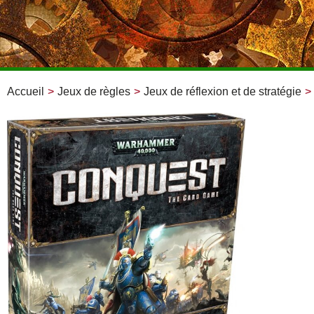
Accueil
>
Jeux de règles
>
Jeux de réflexion et de stratégie
>