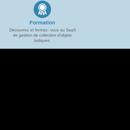
Formation
Découvrez et formez- vous au SaaS
de gestion de collection d'objets
ludiques.