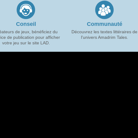
Conseil
Communauté
éateurs de jeux, bénéficiez du
Découvrez les textes littéraires de
ice de publication pour afficher
l'univers Amadrim Tales.
votre jeu sur le site LAD.