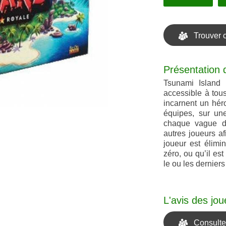
Trouver 
Présentation 
Tsunami Island 
accessible à tou
incarnent un héro
équipes, sur une
chaque vague d
autres joueurs afi
joueur est élimi
zéro, ou qu’il e
le ou les dernier
L'avis des jou
Consulter