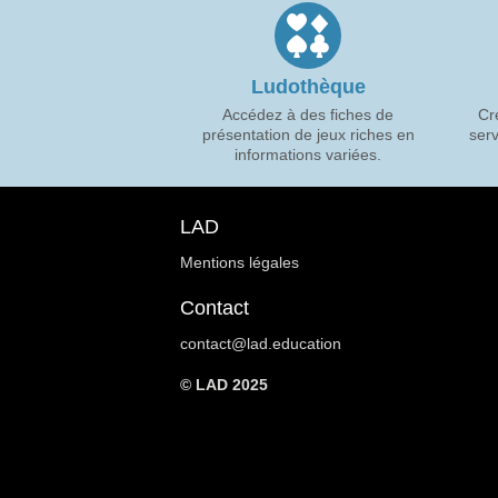
Ludothèque
Accédez à des fiches de
Cr
présentation de jeux riches en
serv
informations variées.
LAD
Mentions légales
Contact
contact@lad.education
© LAD 2025