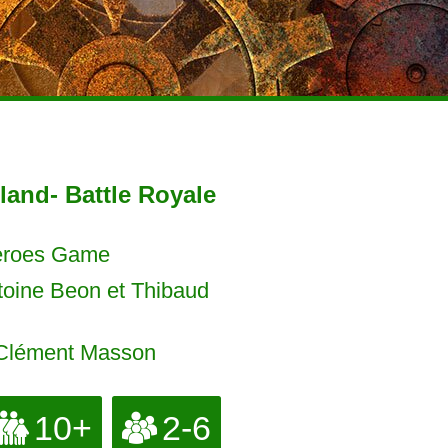
land- Battle Royale
roes Game
oine Beon et Thibaud
lément Masson
10+
2-6