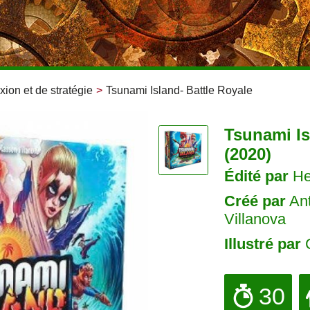
xion et de stratégie
>
Tsunami Island- Battle Royale
Tsunami Is
(2020)
Édité par
He
Créé par
Ant
Villanova
Illustré par
C
30